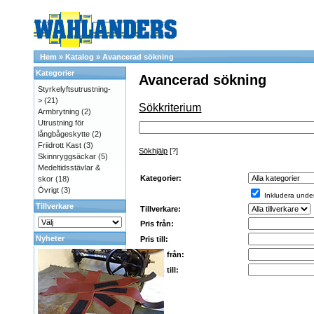
Hem
»
Katalog
»
Avancerad sökning
Kategorier
Avancerad sökning
Styrkelyftsutrustning-
>
(21)
Sökkriterium
Armbrytning
(2)
Utrustning för
långbågeskytte
(2)
Friidrott Kast
(3)
Sökhjälp
[?]
Skinnryggsäckar
(5)
Medeltidsstävlar &
Kategorier:
skor
(18)
Övrigt
(3)
Inkludera under
Tillverkare
Tillverkare:
Pris från:
Nyheter
Pris till:
Datum från:
Datum till: