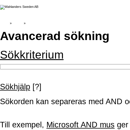
Hem
»
Katalog
»
Avancerad sökning
Avancerad sökning
Sökkriterium
Sökhjälp
[?]
Sökorden kan separeras med AND och/
Till exempel,
Microsoft AND mus
ger 