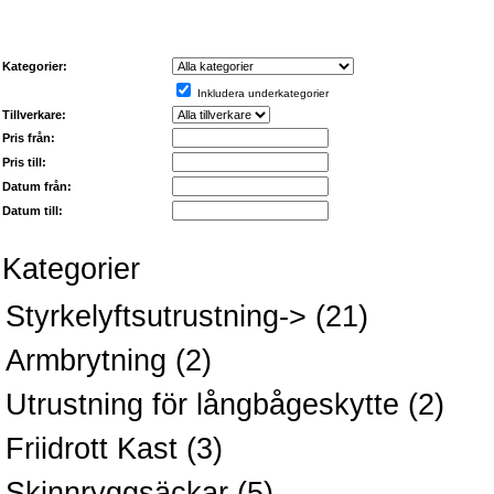
Kategorier:
Inkludera underkategorier
Tillverkare:
Pris från:
Pris till:
Datum från:
Datum till:
Kategorier
Styrkelyftsutrustning->
(21)
Armbrytning
(2)
Utrustning för långbågeskytte
(2)
Friidrott Kast
(3)
Skinnryggsäckar
(5)