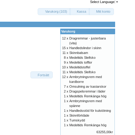
Select Language
▼
Varukorg (103)
Kassa
Mitt konto
Varukorg
12 x
Dragremmar - justerbara
(vita)
15 x
Handledslindor i skinn
11 x
Skinnbalsam
8 x
Medeltids Sleifsko
9 x
Medeltids tofflor
10 x
Medeltidstoffel
11 x
Medeltids Sleifsko
Fortsätt
12 x
Armbrytningsrem med
kardborre
7 x
Omsulning av kastarskor
2 x
Dragspelsremmar i läder
1 x
Medeltids Remkänga hög
1 x
Armbrytningsrem med
spänne
1 x
Handledsstöd för kulstötning
1 x
Skinnförkläde
1 x
Tumskydd
1 x
Medeltids Remkänga hög
63255,00kr