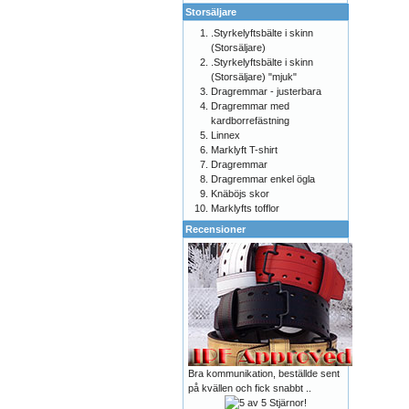
Storsäljare
.Styrkelyftsbälte i skinn
(Storsäljare)
.Styrkelyftsbälte i skinn
(Storsäljare) "mjuk"
Dragremmar - justerbara
Dragremmar med
kardborrefästning
Linnex
Marklyft T-shirt
Dragremmar
Dragremmar enkel ögla
Knäböjs skor
Marklyfts tofflor
Recensioner
Bra kommunikation, beställde sent
på kvällen och fick snabbt ..