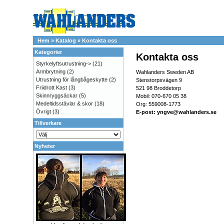
Hem
»
Katalog
»
Kontakta oss
Kategorier
Kontakta oss
Styrkelyftsutrustning->
(21)
Armbrytning
(2)
Wahlanders Sweden AB
Utrustning för långbågeskytte
(2)
Stenstorpsvägen 9
Friidrott Kast
(3)
521 98 Broddetorp
Skinnryggsäckar
(5)
Mobil: 070-670 05 38
Medeltidsstävlar & skor
(18)
Org: 559008-1773
Övrigt
(3)
E-post:
yngve@wahlanders.se
Tillverkare
Nyheter