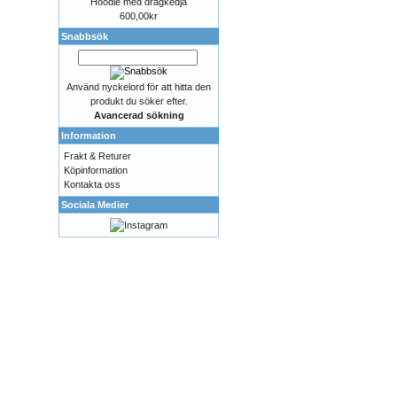
Hoodie med dragkedja
600,00kr
Snabbsök
Använd nyckelord för att hitta den
produkt du söker efter.
Avancerad sökning
Information
Frakt & Returer
Köpinformation
Kontakta oss
Sociala Medier