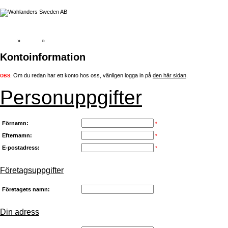
Hem
»
Katalog
»
Skapa ett konto
Kontoinformation
Om du redan har ett konto hos oss, vänligen logga in på
den här sidan
.
OBS:
Personuppgifter
Förnamn:
*
Efternamn:
*
E-postadress:
*
Företagsuppgifter
Företagets namn:
Din adress