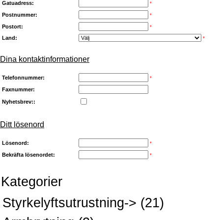
Gatuadress:
*
Postnummer:
*
Postort:
*
Land:
*
Dina kontaktinformationer
Telefonnummer:
*
Faxnummer:
Nyhetsbrev::
Ditt lösenord
Lösenord:
*
Bekräfta lösenordet:
*
Kategorier
Styrkelyftsutrustning->
(21)