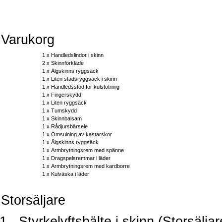
Varukorg
1 x
Handledslindor i skinn
2 x
Skinnförkläde
1 x
Älgskinns ryggsäck
1 x
Liten stadsryggsäck i skinn
1 x
Handledsstöd för kulstötning
1 x
Fingerskydd
1 x
Liten ryggsäck
1 x
Tumskydd
1 x
Skinnbalsam
1 x
Rådjursbärsele
1 x
Omsulning av kastarskor
1 x
Älgskinns ryggsäck
1 x
Armbrytningsrem med spänne
1 x
Dragspelsremmar i läder
1 x
Armbrytningsrem med kardborre
1 x
Kulväska i läder
Storsäljare
.Styrkelyftsbälte i skinn (Storsäljar