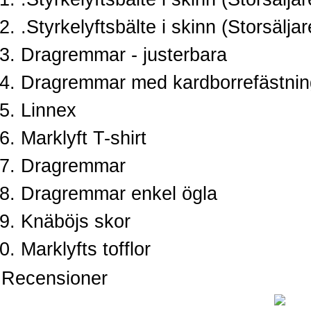
.Styrkelyftsbälte i skinn (Storsälja
Dragremmar - justerbara
Dragremmar med kardborrefästnin
Linnex
Marklyft T-shirt
Dragremmar
Dragremmar enkel ögla
Knäböjs skor
Marklyfts tofflor
Recensioner