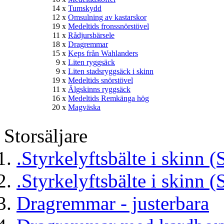
14 x
Tumskydd
12 x
Omsulning av kastarskor
19 x
Medeltids fronssnörstövel
11 x
Rådjursbärsele
18 x
Dragremmar
15 x
Keps från Wahlanders
9 x
Liten ryggsäck
9 x
Liten stadsryggsäck i skinn
19 x
Medeltids snörstövel
11 x
Älgskinns ryggsäck
16 x
Medeltids Remkänga hög
20 x
Magväska
Storsäljare
.Styrkelyftsbälte i skinn (
.Styrkelyftsbälte i skinn (
Dragremmar - justerbara