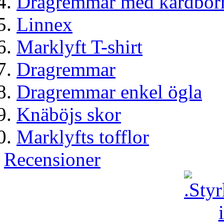
Dragremmar med kardborr
Linnex
Marklyft T-shirt
Dragremmar
Dragremmar enkel ögla
Knäböjs skor
Marklyfts tofflor
Recensioner