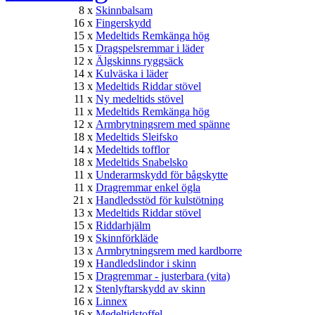
8 x
Skinnbalsam
16 x
Fingerskydd
15 x
Medeltids Remkänga hög
15 x
Dragspelsremmar i läder
12 x
Älgskinns ryggsäck
14 x
Kulväska i läder
13 x
Medeltids Riddar stövel
11 x
Ny medeltids stövel
11 x
Medeltids Remkänga hög
12 x
Armbrytningsrem med spänne
18 x
Medeltids Sleifsko
14 x
Medeltids tofflor
18 x
Medeltids Snabelsko
11 x
Underarmskydd för bågskytte
11 x
Dragremmar enkel ögla
21 x
Handledsstöd för kulstötning
13 x
Medeltids Riddar stövel
15 x
Riddarhjälm
19 x
Skinnförkläde
13 x
Armbrytningsrem med kardborre
19 x
Handledslindor i skinn
15 x
Dragremmar - justerbara (vita)
12 x
Stenlyftarskydd av skinn
16 x
Linnex
16 x
Medeltidstoffel