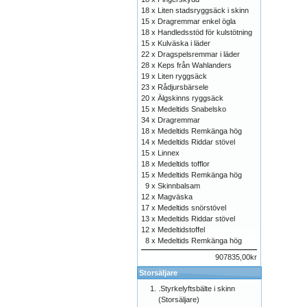
18 x
Liten stadsryggsäck i skinn
15 x
Dragremmar enkel ögla
18 x
Handledsstöd för kulstötning
15 x
Kulväska i läder
22 x
Dragspelsremmar i läder
28 x
Keps från Wahlanders
19 x
Liten ryggsäck
23 x
Rådjursbärsele
20 x
Älgskinns ryggsäck
15 x
Medeltids Snabelsko
34 x
Dragremmar
18 x
Medeltids Remkänga hög
14 x
Medeltids Riddar stövel
15 x
Linnex
18 x
Medeltids tofflor
15 x
Medeltids Remkänga hög
9 x
Skinnbalsam
12 x
Magväska
17 x
Medeltids snörstövel
13 x
Medeltids Riddar stövel
12 x
Medeltidstoffel
8 x
Medeltids Remkänga hög
907835,00kr
Storsäljare
.Styrkelyftsbälte i skinn
(Storsäljare)