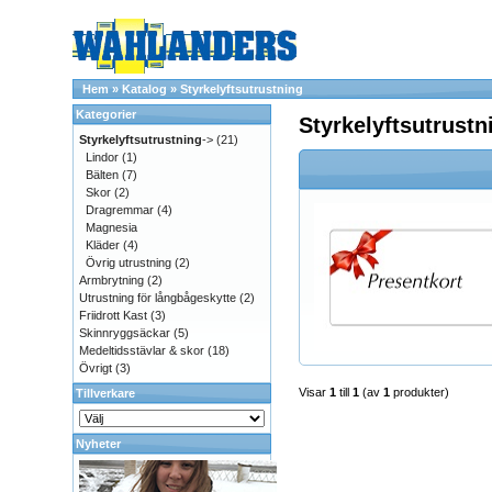
Hem
»
Katalog
»
Styrkelyftsutrustning
Kategorier
Styrkelyftsutrustn
Styrkelyftsutrustning
->
(21)
Lindor
(1)
Bälten
(7)
Skor
(2)
Dragremmar
(4)
Magnesia
Kläder
(4)
Övrig utrustning
(2)
Armbrytning
(2)
Utrustning för långbågeskytte
(2)
Friidrott Kast
(3)
Skinnryggsäckar
(5)
Medeltidsstävlar & skor
(18)
Övrigt
(3)
Visar
1
till
1
(av
1
produkter)
Tillverkare
Nyheter