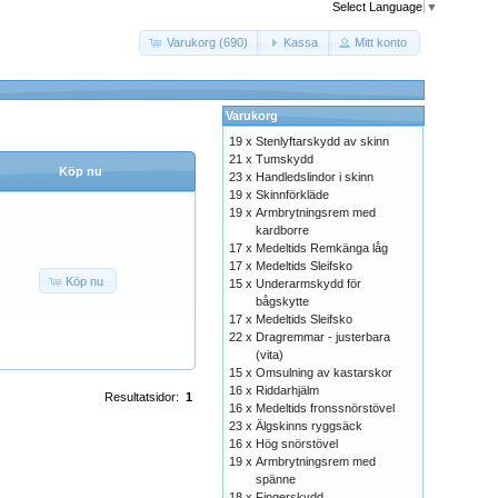
Select Language
▼
Varukorg (690)
Kassa
Mitt konto
Varukorg
19 x
Stenlyftarskydd av skinn
21 x
Tumskydd
Köp nu
23 x
Handledslindor i skinn
19 x
Skinnförkläde
19 x
Armbrytningsrem med
kardborre
17 x
Medeltids Remkänga låg
17 x
Medeltids Sleifsko
Köp nu
15 x
Underarmskydd för
bågskytte
17 x
Medeltids Sleifsko
22 x
Dragremmar - justerbara
(vita)
15 x
Omsulning av kastarskor
16 x
Riddarhjälm
Resultatsidor:
1
16 x
Medeltids fronssnörstövel
23 x
Älgskinns ryggsäck
16 x
Hög snörstövel
19 x
Armbrytningsrem med
spänne
18 x
Fingerskydd