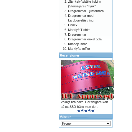
.Styrkelyftsbälte i skinn
(Storsäljare) "mjuk"
Dragremmar - justerbara
Dragremmar med
kardborrefästning
Linnex
Marklyft T-shirt
Dragremmar
Dragremmar enkel ögla
Knäböjs skor
Marklyfts tofflor
Recensioner
Väldigt bra bälte. Har tidigare kört
på ett SBD-bälte men de ..
Valutor