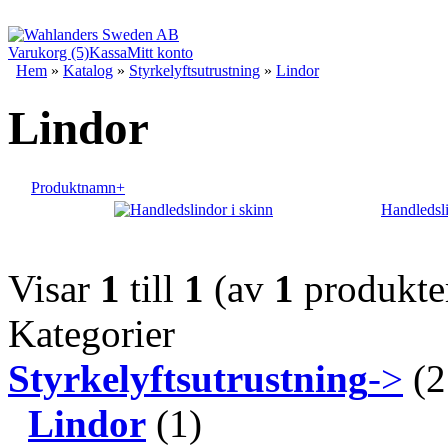
Varukorg (5)
Kassa
Mitt konto
Hem
»
Katalog
»
Styrkelyftsutrustning
»
Lindor
Lindor
Produktnamn+
Handledsli
Visar
1
till
1
(av
1
produkte
Kategorier
Styrkelyftsutrustning
->
(2
Lindor
(1)