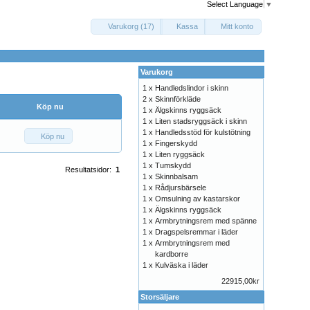
Select Language
▼
Varukorg (17)
Kassa
Mitt konto
Varukorg
1 x
Handledslindor i skinn
2 x
Skinnförkläde
Köp nu
1 x
Älgskinns ryggsäck
1 x
Liten stadsryggsäck i skinn
1 x
Handledsstöd för kulstötning
Köp nu
1 x
Fingerskydd
1 x
Liten ryggsäck
1 x
Tumskydd
Resultatsidor:
1
1 x
Skinnbalsam
1 x
Rådjursbärsele
1 x
Omsulning av kastarskor
1 x
Älgskinns ryggsäck
1 x
Armbrytningsrem med spänne
1 x
Dragspelsremmar i läder
1 x
Armbrytningsrem med
kardborre
1 x
Kulväska i läder
22915,00kr
Storsäljare