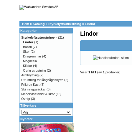
Hem
»
Katalog
»
Styrkelyftsutrustning
»
Lindor
Kategorier
Lindor
Styrkelyftsutrustning
->
(21)
Lindor
(1)
Bälten
(7)
Skor
(2)
Dragremmar
(4)
Magnesia
Kläder
(4)
Övrig utrustning
(2)
Visar
1
till
1
(av
1
produkter)
Armbrytning
(2)
Utrustning för långbågeskytte
(2)
Friidrott Kast
(3)
Skinnryggsäckar
(5)
Medeltidsstävlar & skor
(18)
Övrigt
(3)
Tillverkare
Nyheter