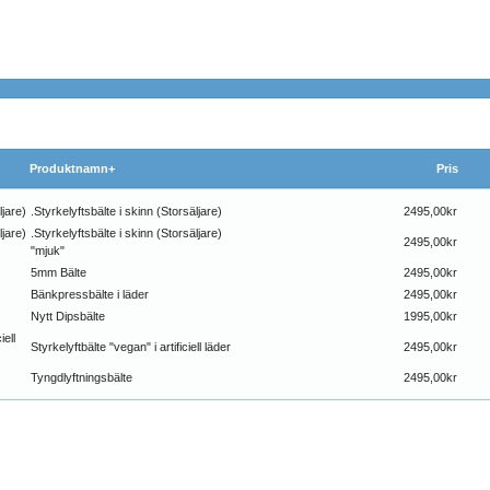
Produktnamn+
Pris
.Styrkelyftsbälte i skinn (Storsäljare)
2495,00kr
.Styrkelyftsbälte i skinn (Storsäljare)
2495,00kr
"mjuk"
5mm Bälte
2495,00kr
Bänkpressbälte i läder
2495,00kr
Nytt Dipsbälte
1995,00kr
Styrkelyftbälte "vegan" i artificiell läder
2495,00kr
Tyngdlyftningsbälte
2495,00kr