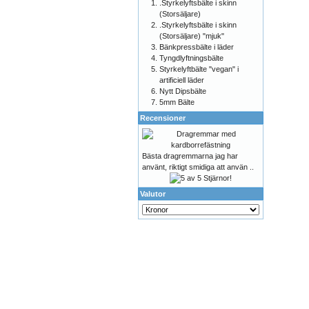
.Styrkelyftsbälte i skinn
(Storsäljare)
.Styrkelyftsbälte i skinn
(Storsäljare) "mjuk"
Bänkpressbälte i läder
Tyngdlyftningsbälte
Styrkelyftbälte "vegan" i
artificiell läder
Nytt Dipsbälte
5mm Bälte
Recensioner
Bästa dragremmarna jag har
använt, riktigt smidiga att använ ..
Valutor