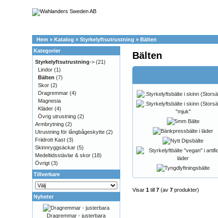
Hem
»
Katalog
»
Styrkelyftsutrustning
»
Bälten
Kategorier
Bälten
Styrkelyftsutrustning
->
(21)
Lindor
(1)
Bälten
(7)
Skor
(2)
Dragremmar
(4)
Magnesia
Kläder
(4)
Övrig utrustning
(2)
Armbrytning
(2)
Utrustning för långbågeskytte
(2)
Friidrott Kast
(3)
Skinnryggsäckar
(5)
Medeltidsstävlar & skor
(18)
Övrigt
(3)
Tillverkare
Visar
1
till
7
(av
7
produkter)
Nyheter
Dragremmar - justerbara