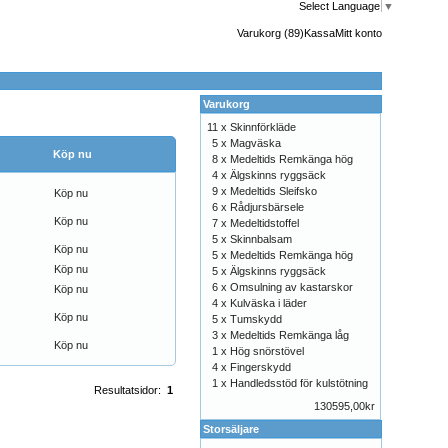
Select Language
▼
Varukorg (89)
Kassa
Mitt konto
Varukorg
11 x
Skinnförkläde
5 x
Magväska
Köp nu
8 x
Medeltids Remkänga hög
4 x
Älgskinns ryggsäck
9 x
Medeltids Sleifsko
Köp nu
6 x
Rådjursbärsele
Köp nu
7 x
Medeltidstoffel
5 x
Skinnbalsam
Köp nu
5 x
Medeltids Remkänga hög
Köp nu
5 x
Älgskinns ryggsäck
6 x
Omsulning av kastarskor
Köp nu
4 x
Kulväska i läder
Köp nu
5 x
Tumskydd
3 x
Medeltids Remkänga låg
Köp nu
1 x
Hög snörstövel
4 x
Fingerskydd
1 x
Handledsstöd för kulstötning
Resultatsidor:
1
130595,00kr
Storsäljare