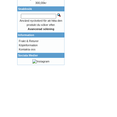
300,00kr
Snabbsök
Använd nyckelord för att hitta den
produkt du söker efter.
Avancerad sökning
Information
Frakt & Returer
Köpinformation
Kontakta oss
Sociala Medier