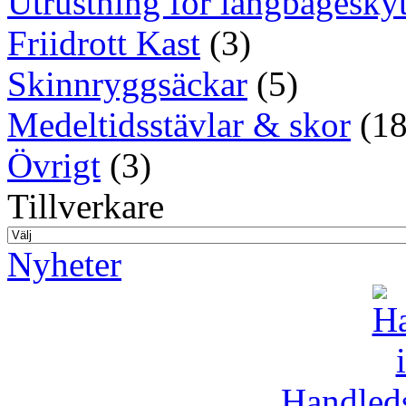
Utrustning för långbågeskyt
Friidrott Kast
(3)
Skinnryggsäckar
(5)
Medeltidsstävlar & skor
(18
Övrigt
(3)
Tillverkare
Nyheter
Handleds