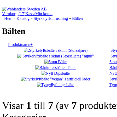
Varukorg (17)
Kassa
Mitt konto
Hem
»
Katalog
»
Styrkelyftsutrustning
»
Bälten
Bälten
Produktnamn+
.Sty
.Sty
5mm
Bänk
Nytt
Styr
Tyng
Visar
1
till
7
(av
7
produkte