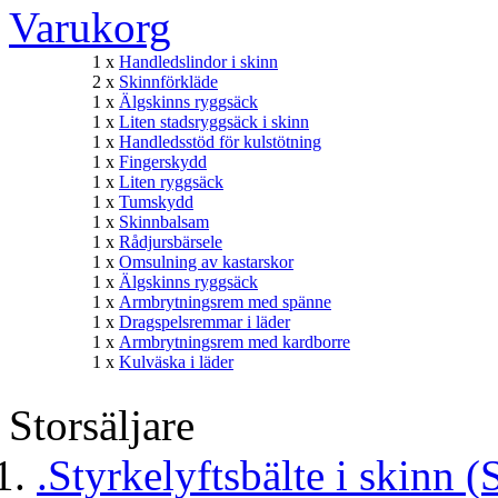
Varukorg
1 x
Handledslindor i skinn
2 x
Skinnförkläde
1 x
Älgskinns ryggsäck
1 x
Liten stadsryggsäck i skinn
1 x
Handledsstöd för kulstötning
1 x
Fingerskydd
1 x
Liten ryggsäck
1 x
Tumskydd
1 x
Skinnbalsam
1 x
Rådjursbärsele
1 x
Omsulning av kastarskor
1 x
Älgskinns ryggsäck
1 x
Armbrytningsrem med spänne
1 x
Dragspelsremmar i läder
1 x
Armbrytningsrem med kardborre
1 x
Kulväska i läder
Storsäljare
.Styrkelyftsbälte i skinn (