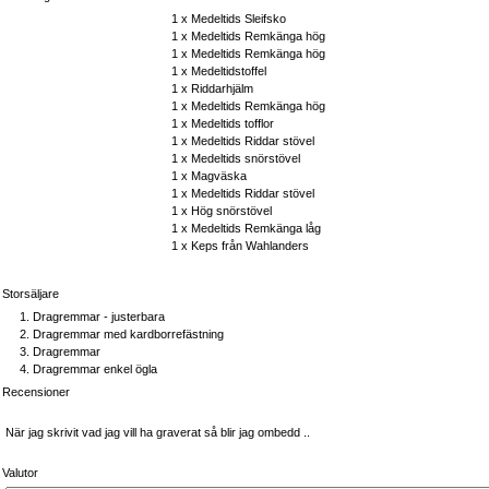
1 x
Medeltids Sleifsko
1 x
Medeltids Remkänga hög
1 x
Medeltids Remkänga hög
1 x
Medeltidstoffel
1 x
Riddarhjälm
1 x
Medeltids Remkänga hög
1 x
Medeltids tofflor
1 x
Medeltids Riddar stövel
1 x
Medeltids snörstövel
1 x
Magväska
1 x
Medeltids Riddar stövel
1 x
Hög snörstövel
1 x
Medeltids Remkänga låg
1 x
Keps från Wahlanders
Storsäljare
Dragremmar - justerbara
Dragremmar med kardborrefästning
Dragremmar
Dragremmar enkel ögla
Recensioner
När jag skrivit vad jag vill ha graverat så blir jag ombedd ..
Valutor