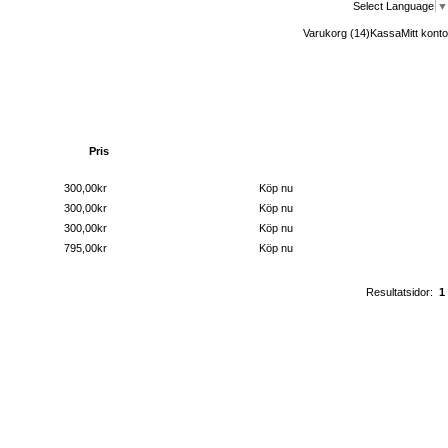
Select Language
▼
Varukorg (14)
Kassa
Mitt konto
Pris
Köp nu
300,00kr
Köp nu
300,00kr
Köp nu
300,00kr
Köp nu
795,00kr
Köp nu
Resultatsidor:
1