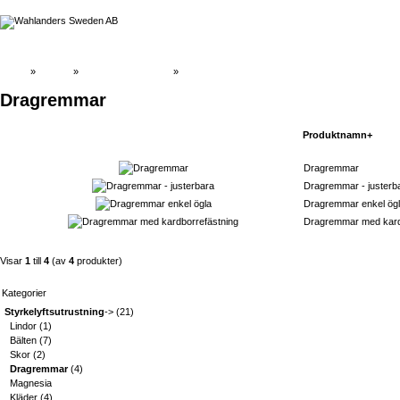
Hem
»
Katalog
»
Styrkelyftsutrustning
»
Dragremmar
Dragremmar
Produktnamn+
Dragremmar
Dragremmar - justerb
Dragremmar enkel ög
Dragremmar med kard
Visar
1
till
4
(av
4
produkter)
Kategorier
Styrkelyftsutrustning
->
(21)
Lindor
(1)
Bälten
(7)
Skor
(2)
Dragremmar
(4)
Magnesia
Kläder
(4)