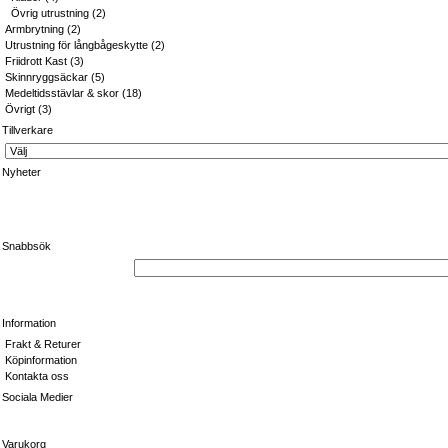
Övrig utrustning
(2)
Armbrytning
(2)
Utrustning för långbågeskytte
(2)
Friidrott Kast
(3)
Skinnryggsäckar
(5)
Medeltidsstävlar & skor
(18)
Övrigt
(3)
Tillverkare
Nyheter
Snabbsök
Information
Frakt & Returer
Köpinformation
Kontakta oss
Sociala Medier
Varukorg