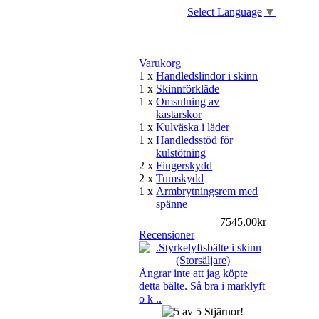
Select Language
▼
Varukorg
1 x
Handledslindor i skinn
1 x
Skinnförkläde
1 x
Omsulning av
kastarskor
1 x
Kulväska i läder
1 x
Handledsstöd för
kulstötning
2 x
Fingerskydd
2 x
Tumskydd
1 x
Armbrytningsrem med
spänne
7545,00kr
Recensioner
Ångrar inte att jag köpte
detta bälte. Så bra i marklyft
o k ..