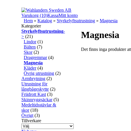
Varukorg (10)
Kassa
Mitt konto
Hem
»
Katalog
»
Styrkelyftsutrustning
»
Magnesia
Kategorier
Styrkelyftsutrustning
-
Magnesia
>
(21)
Lindor
(1)
Bälten
(7)
Det finns inga produkter att
Skor
(2)
Dragremmar
(4)
Magnesia
Kläder
(4)
Övrig utrustning
(2)
Armbrytning
(2)
Utrustning för
långbågeskytte
(2)
Friidrott Kast
(3)
Skinnryggsäckar
(5)
Medeltidsstävlar &
skor
(18)
Övrigt
(3)
Tillverkare