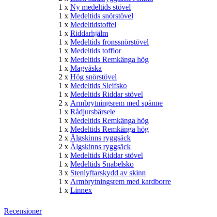
1 x
Ny medeltids stövel
1 x
Medeltids snörstövel
1 x
Medeltidstoffel
1 x
Riddarhjälm
1 x
Medeltids fronssnörstövel
1 x
Medeltids tofflor
1 x
Medeltids Remkänga hög
1 x
Magväska
2 x
Hög snörstövel
1 x
Medeltids Sleifsko
1 x
Medeltids Riddar stövel
2 x
Armbrytningsrem med spänne
1 x
Rådjursbärsele
1 x
Medeltids Remkänga hög
1 x
Medeltids Remkänga hög
2 x
Älgskinns ryggsäck
2 x
Älgskinns ryggsäck
1 x
Medeltids Riddar stövel
1 x
Medeltids Snabelsko
3 x
Stenlyftarskydd av skinn
1 x
Armbrytningsrem med kardborre
1 x
Linnex
Recensioner