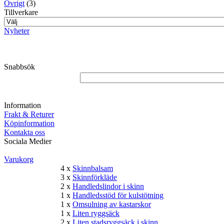
Övrigt
(3)
Tillverkare
Nyheter
Snabbsök
Information
Frakt & Returer
Köpinformation
Kontakta oss
Sociala Medier
Varukorg
4 x
Skinnbalsam
3 x
Skinnförkläde
2 x
Handledslindor i skinn
1 x
Handledsstöd för kulstötning
1 x
Omsulning av kastarskor
1 x
Liten ryggsäck
2 x
Liten stadsryggsäck i skinn