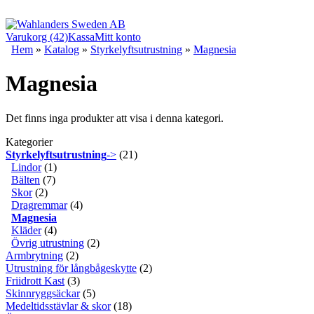
Varukorg (42)
Kassa
Mitt konto
Hem
»
Katalog
»
Styrkelyftsutrustning
»
Magnesia
Magnesia
Det finns inga produkter att visa i denna kategori.
Kategorier
Styrkelyftsutrustning
->
(21)
Lindor
(1)
Bälten
(7)
Skor
(2)
Dragremmar
(4)
Magnesia
Kläder
(4)
Övrig utrustning
(2)
Armbrytning
(2)
Utrustning för långbågeskytte
(2)
Friidrott Kast
(3)
Skinnryggsäckar
(5)
Medeltidsstävlar & skor
(18)