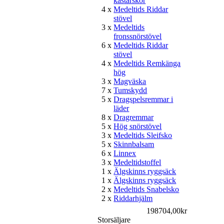
kastarskor
4 x
Medeltids Riddar
stövel
3 x
Medeltids
fronssnörstövel
6 x
Medeltids Riddar
stövel
4 x
Medeltids Remkänga
hög
3 x
Magväska
7 x
Tumskydd
5 x
Dragspelsremmar i
läder
8 x
Dragremmar
5 x
Hög snörstövel
3 x
Medeltids Sleifsko
5 x
Skinnbalsam
6 x
Linnex
3 x
Medeltidstoffel
1 x
Älgskinns ryggsäck
1 x
Älgskinns ryggsäck
2 x
Medeltids Snabelsko
2 x
Riddarhjälm
198704,00kr
Storsäljare