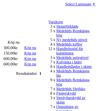
Select Language
▼
Varukorg
3 x
Skinnförkläde
5 x
Medeltids Remkänga
hög
5 x
Ny medeltids stövel
Köp nu
4 x
Medeltids tofflor
300,00kr
Köp nu
12 x
Handledsstöd för
150,00kr
Köp nu
kulstötning
3 x
Medeltids snörstövel
600,00kr
Köp nu
7 x
Kulväska i läder
600,00kr
Köp nu
8 x
Handledslindor i skinn
4 x
Medeltids Remkänga
Resultatsidor:
1
låg
9 x
Medeltids Remkänga
hög
7 x
Medeltids Sleifsko
8 x
Fingerskydd
3 x
Stenlyftarskydd av
skinn
7 x
Omsulning av