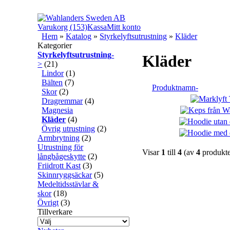
Varukorg (153)
Kassa
Mitt konto
Hem
»
Katalog
»
Styrkelyftsutrustning
»
Kläder
Kategorier
Styrkelyftsutrustning
-
Kläder
>
(21)
Lindor
(1)
Bälten
(7)
Produktnamn-
Skor
(2)
Dragremmar
(4)
Magnesia
Kläder
(4)
Övrig utrustning
(2)
Armbrytning
(2)
Utrustning för
Visar
1
till
4
(av
4
produkte
långbågeskytte
(2)
Friidrott Kast
(3)
Skinnryggsäckar
(5)
Medeltidsstävlar &
skor
(18)
Övrigt
(3)
Tillverkare