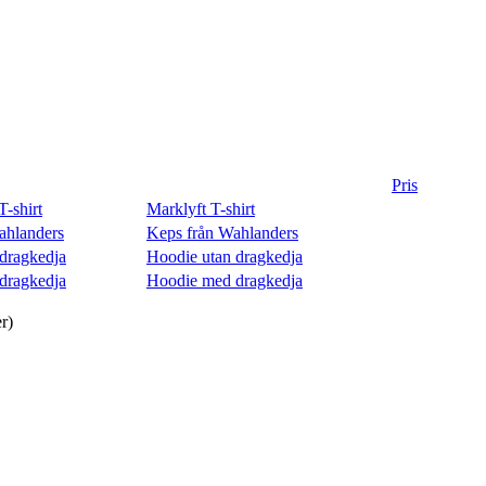
Pris
Marklyft T-shirt
Keps från Wahlanders
Hoodie utan dragkedja
Hoodie med dragkedja
r)