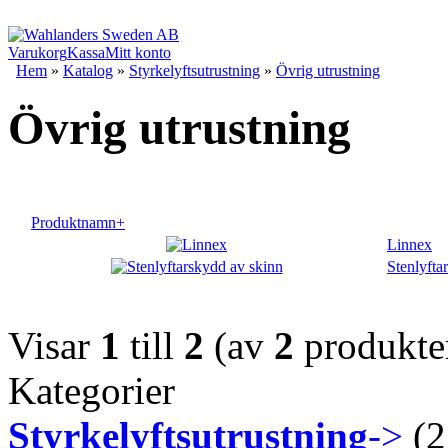
Varukorg
Kassa
Mitt konto
Hem
»
Katalog
»
Styrkelyftsutrustning
»
Övrig utrustning
Övrig utrustning
Produktnamn+
Linnex
Stenlyfta
Visar
1
till
2
(av
2
produkte
Kategorier
Styrkelyftsutrustning
->
(2