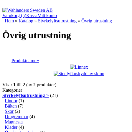
Varukorg (5)
Kassa
Mitt konto
Hem
»
Katalog
»
Styrkelyftsutrustning
»
Övrig utrustning
Övrig utrustning
Produktnamn+
Visar
1
till
2
(av
2
produkter)
Kategorier
Styrkelyftsutrustning
->
(21)
Lindor
(1)
Bälten
(7)
Skor
(2)
Dragremmar
(4)
Magnesia
Kläder
(4)