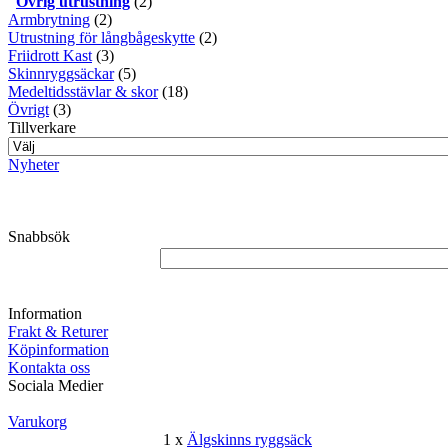
Övrig utrustning
(2)
Armbrytning
(2)
Utrustning för långbågeskytte
(2)
Friidrott Kast
(3)
Skinnryggsäckar
(5)
Medeltidsstävlar & skor
(18)
Övrigt
(3)
Tillverkare
Nyheter
Snabbsök
Information
Frakt & Returer
Köpinformation
Kontakta oss
Sociala Medier
Varukorg
1 x
Älgskinns ryggsäck