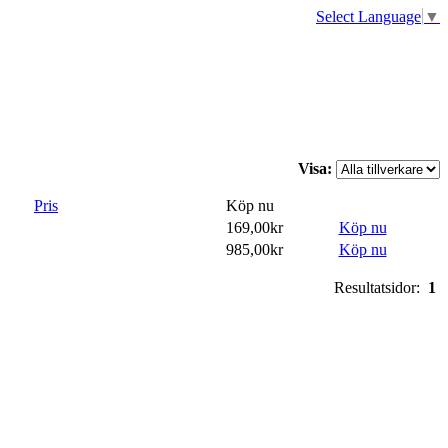
Select Language
▼
Visa:
Pris
Köp nu
169,00kr
Köp nu
985,00kr
Köp nu
Resultatsidor:
1