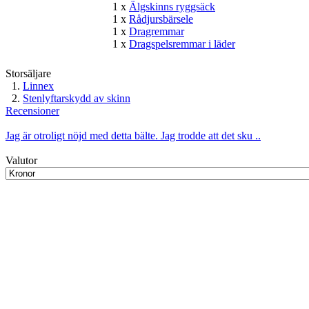
1 x
Älgskinns ryggsäck
1 x
Rådjursbärsele
1 x
Dragremmar
1 x
Dragspelsremmar i läder
Storsäljare
Linnex
Stenlyftarskydd av skinn
Recensioner
Jag är otroligt nöjd med detta bälte. Jag trodde att det sku ..
Valutor