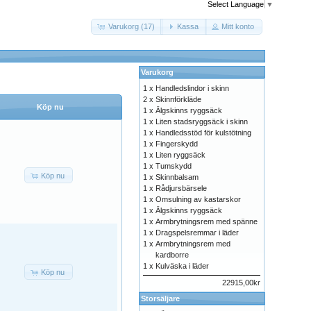
Select Language
▼
Varukorg (17)
Kassa
Mitt konto
Varukorg
1 x
Handledslindor i skinn
2 x
Skinnförkläde
Köp nu
1 x
Älgskinns ryggsäck
1 x
Liten stadsryggsäck i skinn
1 x
Handledsstöd för kulstötning
1 x
Fingerskydd
1 x
Liten ryggsäck
1 x
Tumskydd
Köp nu
1 x
Skinnbalsam
1 x
Rådjursbärsele
1 x
Omsulning av kastarskor
1 x
Älgskinns ryggsäck
1 x
Armbrytningsrem med spänne
1 x
Dragspelsremmar i läder
1 x
Armbrytningsrem med
kardborre
1 x
Kulväska i läder
Köp nu
22915,00kr
Storsäljare