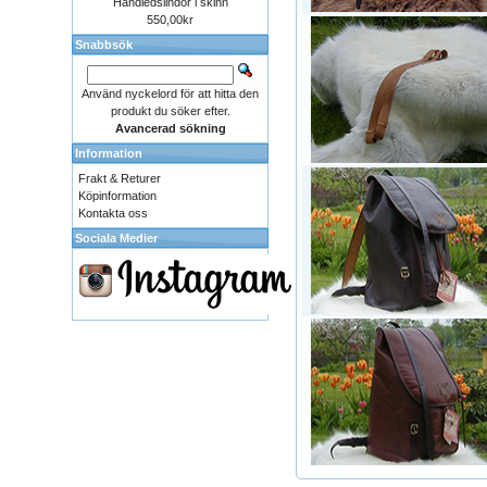
Handledslindor i skinn
550,00kr
Snabbsök
Använd nyckelord för att hitta den
produkt du söker efter.
Avancerad sökning
Information
Frakt & Returer
Köpinformation
Kontakta oss
Sociala Medier