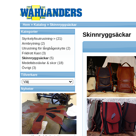
Hem
»
Katalog
»
Skinnryggsäckar
Kategorier
Skinnryggsäckar
Styrkelyftsutrustning->
(21)
Armbrytning
(2)
Utrustning för långbågeskytte
(2)
Friidrott Kast
(3)
Skinnryggsäckar
(5)
Medeltidsstävlar & skor
(18)
Övrigt
(3)
Tillverkare
Nyheter