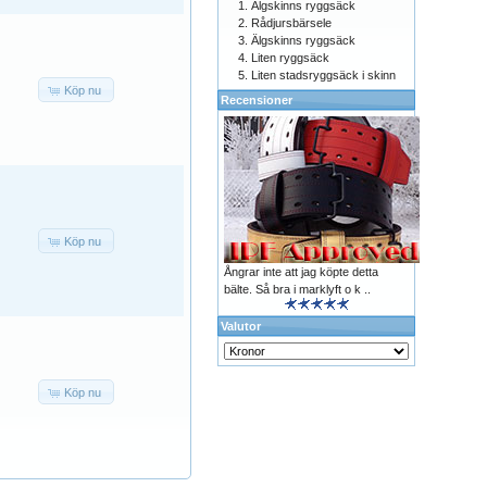
Älgskinns ryggsäck
Rådjursbärsele
Älgskinns ryggsäck
Liten ryggsäck
Liten stadsryggsäck i skinn
Köp nu
Recensioner
Köp nu
Ångrar inte att jag köpte detta
bälte. Så bra i marklyft o k ..
Valutor
Köp nu