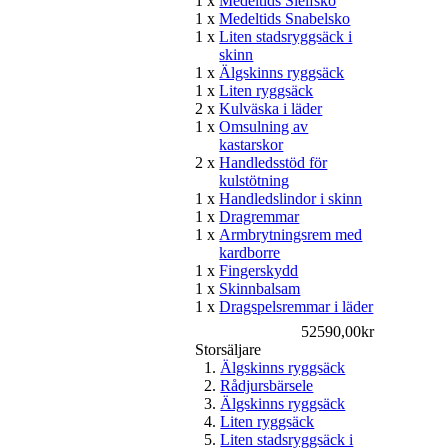
1 x
Medeltids Sleifsko
1 x
Medeltids Snabelsko
1 x
Liten stadsryggsäck i
skinn
1 x
Älgskinns ryggsäck
1 x
Liten ryggsäck
2 x
Kulväska i läder
1 x
Omsulning av
kastarskor
2 x
Handledsstöd för
kulstötning
1 x
Handledslindor i skinn
1 x
Dragremmar
1 x
Armbrytningsrem med
kardborre
1 x
Fingerskydd
1 x
Skinnbalsam
1 x
Dragspelsremmar i läder
52590,00kr
Storsäljare
Älgskinns ryggsäck
Rådjursbärsele
Älgskinns ryggsäck
Liten ryggsäck
Liten stadsryggsäck i