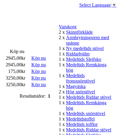
Select Language
▼
Varukorg
2 x
Skinnförkläde
2 x
Armbrytningsrem med
spänne
1 x
Ny medeltids stövel
Köp nu
1 x
Riddarhjälm
2945,00kr
Köp nu
1 x
Medeltids Sleifsko
2945,00kr
Köp nu
1 x
Medeltids Remkänga
hög
175,00kr
Köp nu
1 x
Medeltids
3250,00kr
Köp nu
fronssnörstövel
3250,00kr
Köp nu
1 x
Magväska
2 x
Hög snörstövel
Resultatsidor:
1
1 x
Medeltids Riddar stövel
1 x
Medeltids Remkänga
hög
1 x
Medeltids snörstövel
1 x
Medeltidstoffel
1 x
Medeltids tofflor
1 x
Medeltids Riddar stövel