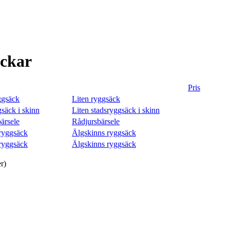
ckar
Pris
Liten ryggsäck
Liten stadsryggsäck i skinn
Rådjursbärsele
Älgskinns ryggsäck
Älgskinns ryggsäck
r)