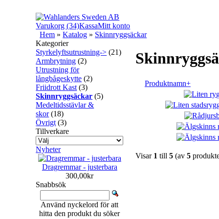
Varukorg (34)
Kassa
Mitt konto
Hem
»
Katalog
»
Skinnryggsäckar
Kategorier
Styrkelyftsutrustning->
(21)
Skinnryggsä
Armbrytning
(2)
Utrustning för
långbågeskytte
(2)
Produktnamn+
Friidrott Kast
(3)
Skinnryggsäckar
(5)
Medeltidsstävlar &
skor
(18)
Övrigt
(3)
Tillverkare
Nyheter
Visar
1
till
5
(av
5
produkte
Dragremmar - justerbara
300,00kr
Snabbsök
Använd nyckelord för att
hitta den produkt du söker