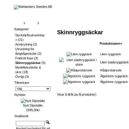
Hem
»
Katalog
»
Skinnryggsäckar
Kategorier
Skinnryggsäckar
Styrkelyftsutrustning-
>
(21)
Produktnamn+
Armbrytning
(2)
Utrustning för
långbågeskytte
(2)
Liten ryggsäck
Friidrott Kast
(3)
Liten stadsryggsäck 
Skinnryggsäckar
(5)
Medeltidsstävlar &
Rådjursbärsele
skor
(18)
Älgskinns ryggsäck
Övrigt
(3)
Älgskinns ryggsäck
Tillverkare
Visar
1
till
5
(av
5
produkter)
Nyheter
Nytt Dipsbälte
1995,00kr
Snabbsök
Använd nyckelord för att