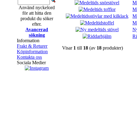
Me
Använd nyckelord
Me
för att hitta den
Me
produkt du söker
Me
efter.
Ny
Avancerad
sökning
Ri
Information
Frakt & Returer
Visar
1
till
18
(av
18
produkter)
Köpinformation
Kontakta oss
Sociala Medier