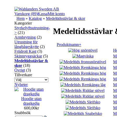
Varukorg (89)
Kassa
Mitt konto
Hem
»
Katalog
»
Medeltidsstävlar & skor
Kategorier
Styrkelyftsutrustning-
Medeltidsstävlar 
>
(21)
Armbrytning
(2)
Utrustning för
Produktnamn+
långbågeskytte
(2)
Hö
Friidrott Kast
(3)
M
Skinnryggsäckar
(5)
Medeltidsstävlar &
Me
skor
(18)
Me
Övrigt
(3)
Me
Tillverkare
Me
Nyheter
Me
Me
Me
Hoodie utan
Me
dragkedja
Me
600,00kr
Snabbsök
Me