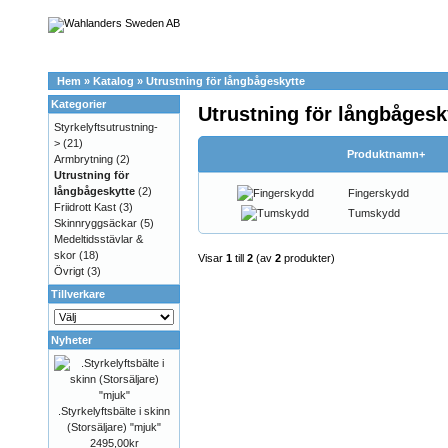
Hem
»
Katalog
»
Utrustning för långbågeskytte
Kategorier
Utrustning för långbågesk
Styrkelyftsutrustning-
>
(21)
Produktnamn+
Armbrytning
(2)
Utrustning för
långbågeskytte
(2)
Fingerskydd
Friidrott Kast
(3)
Tumskydd
Skinnryggsäckar
(5)
Medeltidsstävlar &
skor
(18)
Visar
1
till
2
(av
2
produkter)
Övrigt
(3)
Tillverkare
Nyheter
.Styrkelyftsbälte i skinn
(Storsäljare) "mjuk"
2495,00kr