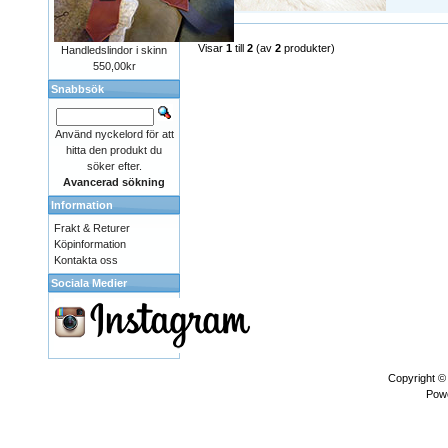
Visar
1
till
2
(av
2
produkter)
Handledslindor i skinn
550,00kr
Snabbsök
Använd nyckelord för att
hitta den produkt du
söker efter.
Avancerad sökning
Information
Frakt & Returer
Köpinformation
Kontakta oss
Sociala Medier
Copyright 
Pow