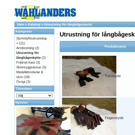
Hem
»
Katalog
»
Utrustning för långbågeskytte
Kategorier
Utrustning för långbågesk
Styrkelyftsutrustning-
>
(21)
Produktnamn
Armbrytning
(2)
Utrustning för
långbågeskytte
(2)
Friidrott Kast
(3)
Skinnryggsäckar
(5)
Medeltidsstävlar &
Tumskydd
skor
(18)
Övrigt
(3)
Tillverkare
Nyheter
Fingerskydd