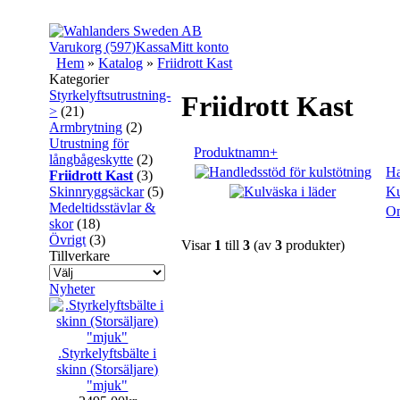
Varukorg (597)
Kassa
Mitt konto
Hem
»
Katalog
»
Friidrott Kast
Kategorier
Styrkelyftsutrustning-
Friidrott Kast
>
(21)
Armbrytning
(2)
Utrustning för
Produktnamn+
långbågeskytte
(2)
Ha
Friidrott Kast
(3)
Ku
Skinnryggsäckar
(5)
Medeltidsstävlar &
Om
skor
(18)
Övrigt
(3)
Visar
1
till
3
(av
3
produkter)
Tillverkare
Nyheter
.Styrkelyftsbälte i
skinn (Storsäljare)
"mjuk"