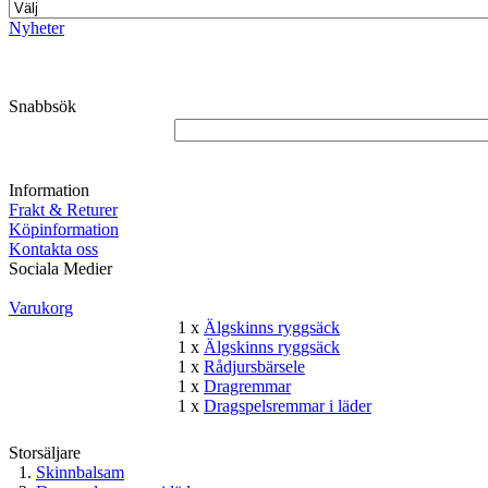
Nyheter
Snabbsök
Information
Frakt & Returer
Köpinformation
Kontakta oss
Sociala Medier
Varukorg
1 x
Älgskinns ryggsäck
1 x
Älgskinns ryggsäck
1 x
Rådjursbärsele
1 x
Dragremmar
1 x
Dragspelsremmar i läder
Storsäljare
Skinnbalsam