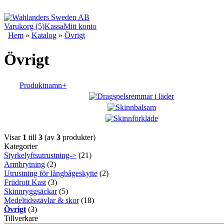
Varukorg (5)
Kassa
Mitt konto
Hem
»
Katalog
»
Övrigt
Övrigt
Produktnamn+
Visar
1
till
3
(av
3
produkter)
Kategorier
Styrkelyftsutrustning->
(21)
Armbrytning
(2)
Utrustning för långbågeskytte
(2)
Friidrott Kast
(3)
Skinnryggsäckar
(5)
Medeltidsstävlar & skor
(18)
Övrigt
(3)
Tillverkare