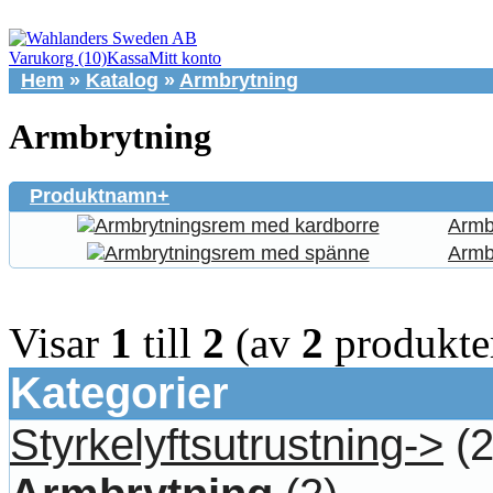
Varukorg (10)
Kassa
Mitt konto
Hem
»
Katalog
»
Armbrytning
Armbrytning
Produktnamn+
Armb
Armb
Visar
1
till
2
(av
2
produkte
Kategorier
Styrkelyftsutrustning->
(2