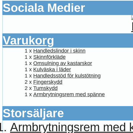
Sociala Medier
Varukorg
1 x
Handledslindor i skinn
1 x
Skinnförkläde
1 x
Omsulning av kastarskor
1 x
Kulväska i läder
1 x
Handledsstöd för kulstötning
2 x
Fingerskydd
2 x
Tumskydd
1 x
Armbrytningsrem med spänne
Storsäljare
Armbrytningsrem med k