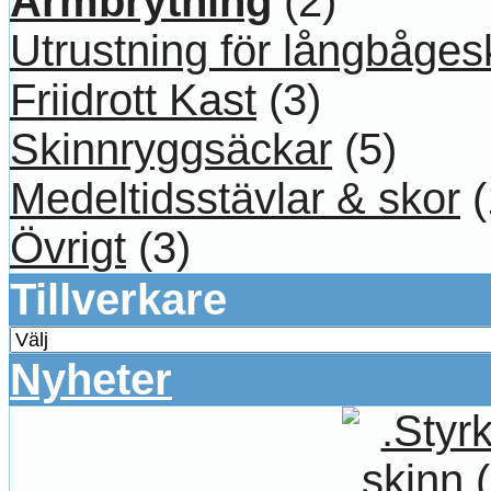
Armbrytning
(2)
Utrustning för långbåges
Friidrott Kast
(3)
Skinnryggsäckar
(5)
Medeltidsstävlar & skor
(
Övrigt
(3)
Tillverkare
Nyheter