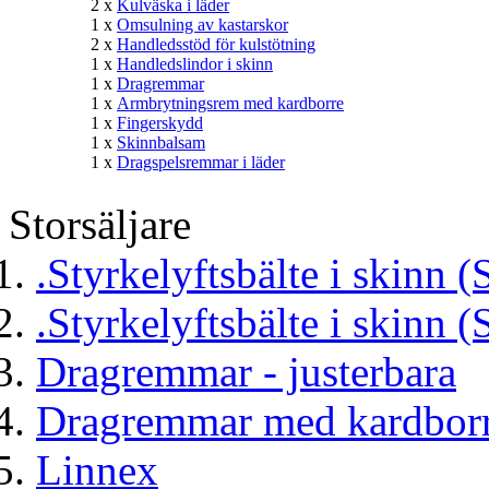
2 x
Kulväska i läder
1 x
Omsulning av kastarskor
2 x
Handledsstöd för kulstötning
1 x
Handledslindor i skinn
1 x
Dragremmar
1 x
Armbrytningsrem med kardborre
1 x
Fingerskydd
1 x
Skinnbalsam
1 x
Dragspelsremmar i läder
Storsäljare
.Styrkelyftsbälte i skinn (
.Styrkelyftsbälte i skinn (
Dragremmar - justerbara
Dragremmar med kardborr
Linnex