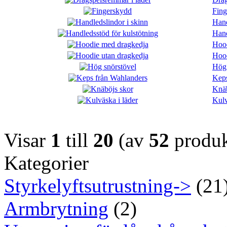
Fing
Hand
Hand
Hood
Hood
Hög 
Keps
Knäb
Kulv
Visar
1
till
20
(av
52
produk
Kategorier
Styrkelyftsutrustning->
(21
Armbrytning
(2)