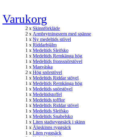
Varukorg
2 x
Skinnförkläde
2 x
Armbrytningsrem med spänne
1 x
Ny medeltids stövel
1 x
Riddarhjälm
1 x
Medeltids Sleifsko
1 x
Medeltids Remkänga hög
1 x
Medeltids fronssnörstövel
1 x
Magväska
2 x
Hög snörstövel
1 x
Medeltids Riddar stövel
1 x
Medeltids Remkänga hög
1 x
Medeltids snörstövel
1 x
Medeltidstoffel
1 x
Medeltids tofflor
1 x
Medeltids Riddar stövel
1 x
Medeltids Sleifsko
1 x
Medeltids Snabelsko
1 x
Liten stadsryggsäck i skinn
1 x
Älgskinns ryggsäck
1 x
Liten ryggsäck