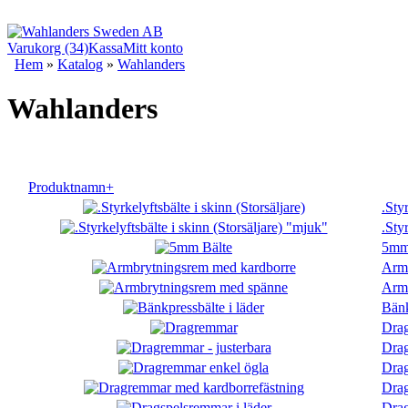
Varukorg (34)
Kassa
Mitt konto
Hem
»
Katalog
»
Wahlanders
Wahlanders
Produktnamn+
.Sty
.Sty
5mm
Armb
Arm
Bänk
Dra
Drag
Drag
Drag
Drag