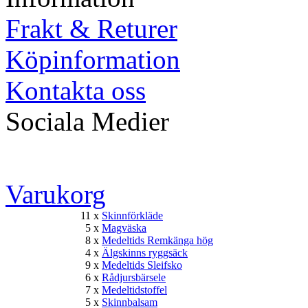
Frakt & Returer
Köpinformation
Kontakta oss
Sociala Medier
Varukorg
11 x
Skinnförkläde
5 x
Magväska
8 x
Medeltids Remkänga hög
4 x
Älgskinns ryggsäck
9 x
Medeltids Sleifsko
6 x
Rådjursbärsele
7 x
Medeltidstoffel
5 x
Skinnbalsam