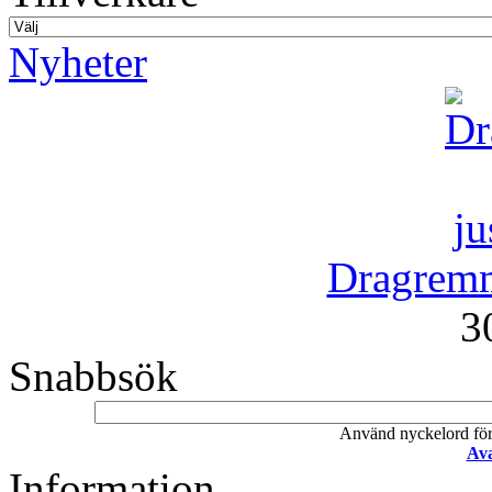
Nyheter
Dragremm
3
Snabbsök
Använd nyckelord för a
Ava
Information