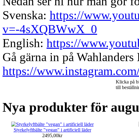
Nedan ser ni hur man gör för 
Svenska:
https://www.yout
v=-4sXQBWwX_0
English:
https://www.yout
Gå gärna in på Wahlanders 
https://www.instagram.com
Klicka på bi
till beställn
Nya produkter för augu
Styrkelyftbälte "vegan" i artificiell läder
2495,00kr