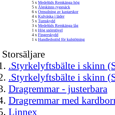
5 x
Medeltids Remkänga hög
5 x
Älgskinns ryggsäck
6 x
Omsulning av kastarskor
4 x
Kulväska i läder
5 x
Tumskydd
3 x
Medeltids Remkänga låg
1 x
Hög snörstövel
4 x
Fingerskydd
1 x
Handledsstöd för kulstötning
Storsäljare
.Styrkelyftsbälte i skinn (
.Styrkelyftsbälte i skinn (
Dragremmar - justerbara
Dragremmar med kardborr
Linnex