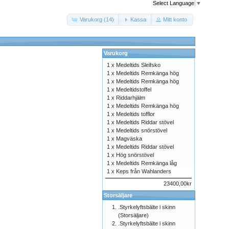
Select Language
▼
Varukorg (14)
Kassa
Mitt konto
Varukorg
1 x
Medeltids Sleifsko
1 x
Medeltids Remkänga hög
1 x
Medeltids Remkänga hög
1 x
Medeltidstoffel
1 x
Riddarhjälm
1 x
Medeltids Remkänga hög
1 x
Medeltids tofflor
1 x
Medeltids Riddar stövel
1 x
Medeltids snörstövel
1 x
Magväska
1 x
Medeltids Riddar stövel
1 x
Hög snörstövel
1 x
Medeltids Remkänga låg
1 x
Keps från Wahlanders
23400,00kr
Storsäljare
.Styrkelyftsbälte i skinn
(Storsäljare)
.Styrkelyftsbälte i skinn