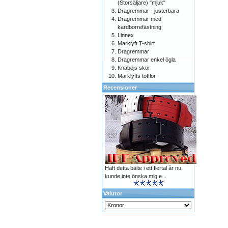
(Storsäljare) "mjuk"
Dragremmar - justerbara
Dragremmar med
kardborrefästning
Linnex
Marklyft T-shirt
Dragremmar
Dragremmar enkel ögla
Knäböjs skor
Marklyfts tofflor
Recensioner
Haft detta bälte i ett flertal år nu,
kunde inte önska mig e ..
Valutor