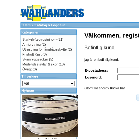
Hem
»
Katalog
»
Logga in
Kategorier
Välkommen, regist
Styrkelyftsutrustning->
(21)
Armbrytning
(2)
Befintlig kund
Utrustning för långbågeskytte
(2)
Friidrott Kast
(3)
Skinnryggsäckar
(5)
jag är en befintlig kund.
Medeltidsstävlar & skor
(18)
Övrigt
(3)
E-postadress:
Tillverkare
Lösenord:
Glömt lösenord? Klicka här.
Nyheter