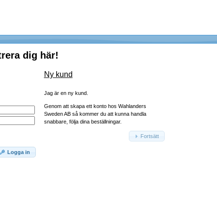
rera dig här!
Ny kund
Jag är en ny kund.
Genom att skapa ett konto hos Wahlanders
Sweden AB så kommer du att kunna handla
snabbare, följa dina beställningar.
Fortsätt
Logga in