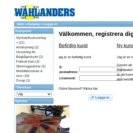
Hem
»
Katalog
»
Logga in
Kategorier
Välkommen, registrera dig
Styrkelyftsutrustning-
>
(21)
Befintlig kund
Ny kun
Armbrytning
(2)
Utrustning för
långbågeskytte
(2)
jag är en befintlig kund.
Jag är en 
Friidrott Kast
(3)
Genom att 
Skinnryggsäckar
(5)
E-
Wahlander
Medeltidsstävlar &
postadress:
du att kunn
skor
(18)
Lösenord:
dina beställ
Övrigt
(3)
Tillverkare
Glömt lösenord? Klicka här.
Logga in
Nyheter