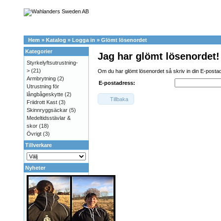
Hem
»
Katalog
»
Logga in
»
Glömt lösenordet
Kategorier
Jag har glömt lösenordet!
Styrkelyftsutrustning-
>
(21)
Om du har glömt lösenordet så skriv in din E-postadr
Armbrytning
(2)
E-postadress:
Utrustning för
långbågeskytte
(2)
Tillbaka
Friidrott Kast
(3)
Skinnryggsäckar
(5)
Medeltidsstävlar &
skor
(18)
Övrigt
(3)
Tillverkare
Nyheter