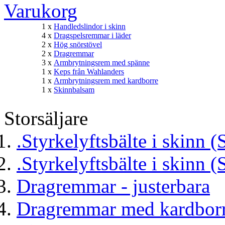
Varukorg
1 x
Handledslindor i skinn
4 x
Dragspelsremmar i läder
2 x
Hög snörstövel
2 x
Dragremmar
3 x
Armbrytningsrem med spänne
1 x
Keps från Wahlanders
1 x
Armbrytningsrem med kardborre
1 x
Skinnbalsam
Storsäljare
.Styrkelyftsbälte i skinn (
.Styrkelyftsbälte i skinn (
Dragremmar - justerbara
Dragremmar med kardborr