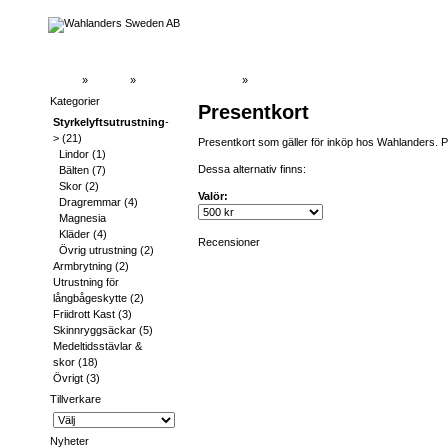
Hem
»
Katalog
»
Styrkelyftsutrustning
»
Kategorier
Presentkort
Styrkelyftsutrustning
-
>
(21)
Presentkort som gäller för inköp hos Wahlanders. Pre
Lindor
(1)
Dessa alternativ finns:
Bälten
(7)
Skor
(2)
Valör:
Dragremmar
(4)
Magnesia
Kläder
(4)
Recensioner
Övrig utrustning
(2)
Armbrytning
(2)
Utrustning för
långbågeskytte
(2)
Friidrott Kast
(3)
Skinnryggsäckar
(5)
Medeltidsstävlar &
skor
(18)
Övrigt
(3)
Tillverkare
Nyheter