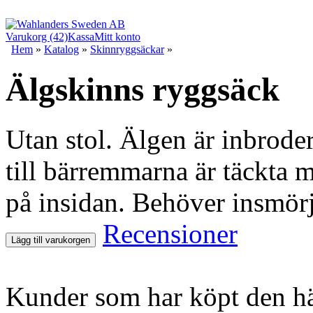
Varukorg (42)
Kassa
Mitt konto
Hem
»
Katalog
»
Skinnryggsäckar
»
Älgskinns ryggsäck
Utan stol. Älgen är inbrode
till bärremmarna är täckta 
på insidan. Behöver insmör
Recensioner
Lägg till varukorgen
Kunder som har köpt den hä