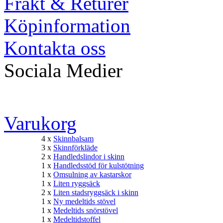
Frakt & Returer
Köpinformation
Kontakta oss
Sociala Medier
Varukorg
4 x
Skinnbalsam
3 x
Skinnförkläde
2 x
Handledslindor i skinn
1 x
Handledsstöd för kulstötning
1 x
Omsulning av kastarskor
1 x
Liten ryggsäck
2 x
Liten stadsryggsäck i skinn
1 x
Ny medeltids stövel
1 x
Medeltids snörstövel
1 x
Medeltidstoffel