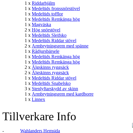
1 x
Riddarhjälm
1 x
Medeltids fronssnörstövel
1 x
Medeltids tofflor
1 x
Medeltids Remkänga hög
1 x
Magväska
2 x
Hög snörstövel
1 x
Medeltids Sleifsko
1 x
Medeltids Riddar stövel
2 x
Armbrytningsrem med spänne
1 x
Rådjursbärsele
1 x
Medeltids Remkänga hög
1 x
Medeltids Remkänga hög
2 x
Älgskinns ryggsäck
2 x
Älgskinns ryggsäck
1 x
Medeltids Riddar stövel
1 x
Medeltids Snabelsko
3 x
Stenlyftarskydd av skinn
1 x
Armbrytningsrem med kardborre
1 x
Linnex
Tillverkare Info
-
Wahlanders Hemsida