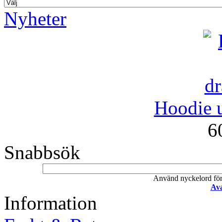
Nyheter
Hoodie u
6
Snabbsök
Använd nyckelord för a
Ava
Information