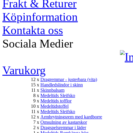
Frakt & Returer
Köpinformation
Kontakta oss
Sociala Medier
Varukorg
12 x
Dragremmar - justerbara (vita)
15 x
Handledslindor i skinn
11 x
Skinnbalsam
8 x
Medeltids Sleifsko
9 x
Medeltids tofflor
10 x
Medeltidstoffel
11 x
Medeltids Sleifsko
12 x
Armbrytningsrem med kardborre
7 x
Omsulning av kastarskor
2 x
Dragspelsremmar i läder
1 x
Medeltids Remkänga hög