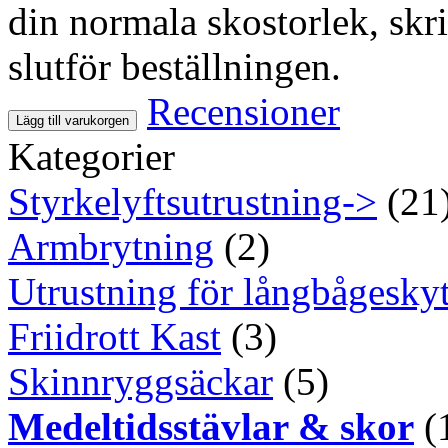
din normala skostorlek, skr
slutför beställningen.
Recensioner
Lägg till varukorgen
Kategorier
Styrkelyftsutrustning->
(21
Armbrytning
(2)
Utrustning för långbågeskyt
Friidrott Kast
(3)
Skinnryggsäckar
(5)
Medeltidsstävlar & skor
(