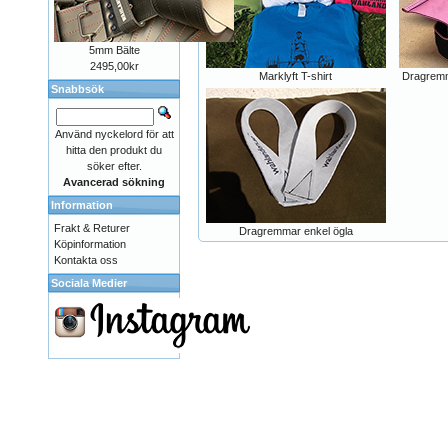
5mm Bälte
2495,00kr
Marklyft T-shirt
Dragremm
Snabbsök
Använd nyckelord för att
hitta den produkt du
söker efter.
Avancerad sökning
Information
Frakt & Returer
Dragremmar enkel ögla
Köpinformation
Kontakta oss
Sociala Medier