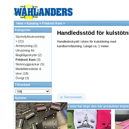
Hem
»
Katalog
»
Friidrott Kast
»
Kategorier
Handledsstöd för kulstötn
Styrkelyftsutrustning-
>
(21)
Handledsskydd i skinn för kulstötning med
Armbrytning
(2)
kardborrefästning. Längd ca. 1 meter.
Utrustning för
långbågeskytte
(2)
Friidrott Kast
(3)
Skinnryggsäckar
(5)
Medeltidsstävlar &
skor
(18)
Övrigt
(3)
Tillverkare
Recensioner
Nyheter
Kunder som har köpt den här produkten köpte