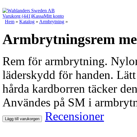
Varukorg (441)
Kassa
Mitt konto
Hem
»
Katalog
»
Armbrytning
»
Armbrytningsrem me
Rem för armbrytning. Nylo
läderskydd för handen. Lätt 
hårda kardborren täcker de
Användes på SM i armbrytn
Recensioner
Lägg till varukorgen