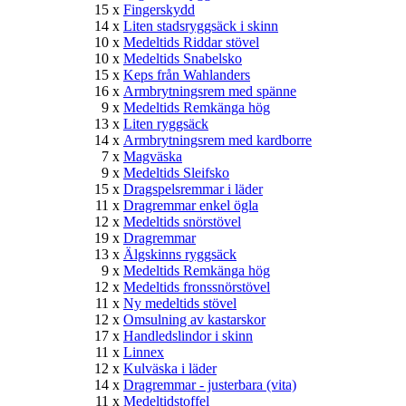
15 x
Fingerskydd
14 x
Liten stadsryggsäck i skinn
10 x
Medeltids Riddar stövel
10 x
Medeltids Snabelsko
15 x
Keps från Wahlanders
16 x
Armbrytningsrem med spänne
9 x
Medeltids Remkänga hög
13 x
Liten ryggsäck
14 x
Armbrytningsrem med kardborre
7 x
Magväska
9 x
Medeltids Sleifsko
15 x
Dragspelsremmar i läder
11 x
Dragremmar enkel ögla
12 x
Medeltids snörstövel
19 x
Dragremmar
13 x
Älgskinns ryggsäck
9 x
Medeltids Remkänga hög
12 x
Medeltids fronssnörstövel
11 x
Ny medeltids stövel
12 x
Omsulning av kastarskor
17 x
Handledslindor i skinn
11 x
Linnex
12 x
Kulväska i läder
14 x
Dragremmar - justerbara (vita)
11 x
Medeltidstoffel