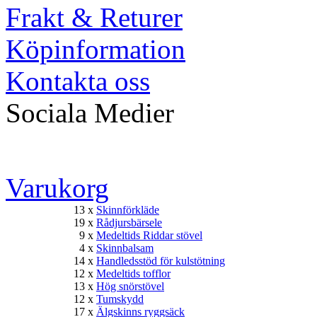
Frakt & Returer
Köpinformation
Kontakta oss
Sociala Medier
Varukorg
13 x
Skinnförkläde
19 x
Rådjursbärsele
9 x
Medeltids Riddar stövel
4 x
Skinnbalsam
14 x
Handledsstöd för kulstötning
12 x
Medeltids tofflor
13 x
Hög snörstövel
12 x
Tumskydd
17 x
Älgskinns ryggsäck