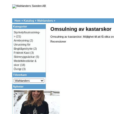
Hem
»
Katalog
»
Wahlanders
»
Kategorier
Omsulning av kastarskor
Styrkelyftsutrustning-
>
(21)
Omsulning av kastarskor. Möjlighet till att få olika 
Armbrytning
(2)
Recensioner
Utrustning för
långbågeskytte
(2)
Friidrott Kast
(3)
Skinnryggsäckar
(5)
Medeltidsstävlar &
skor
(18)
Övrigt
(3)
Tillverkare
Nyheter