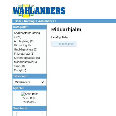
Hem
»
Katalog
»
Wahlanders
»
Kategorier
Riddarhjälm
Styrkelyftsutrustning-
>
(21)
I kraftigt läder.
Armbrytning
(2)
Recensioner
Utrustning för
långbågeskytte
(2)
Friidrott Kast
(3)
Skinnryggsäckar
(5)
Medeltidsstävlar &
skor
(18)
Övrigt
(3)
Tillverkare
Nyheter
5mm Bälte
2495,00kr
Snabbsök