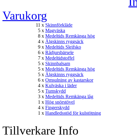
Varukorg
11 x
Skinnförkläde
5 x
Magväska
8 x
Medeltids Remkänga hög
4 x
Älgskinns ryggsäck
9 x
Medeltids Sleifsko
6 x
Rådjursbärsele
7 x
Medeltidstoffel
5 x
Skinnbalsam
5 x
Medeltids Remkänga hög
5 x
Älgskinns ryggsäck
6 x
Omsulning av kastarskor
4 x
Kulväska i läder
5 x
Tumskydd
3 x
Medeltids Remkänga låg
1 x
Hög snörstövel
4 x
Fingerskydd
1 x
Handledsstöd för kulstötning
Tillverkare Info