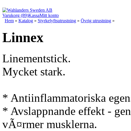
Varukorg (89)
Kassa
Mitt konto
Hem
»
Katalog
»
Styrkelyftsutrustning
»
Övrig utrustning
»
Linnex
Linementstick.
Mycket stark.
* Antiinflammatoriska egens
* Avslappnande effekt - g
vÃ¤rmer musklerna.