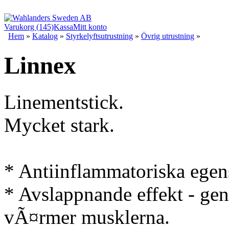
Varukorg (145)
Kassa
Mitt konto
Hem
»
Katalog
»
Styrkelyftsutrustning
»
Övrig utrustning
»
Linnex
Linementstick.
Mycket stark.
* Antiinflammatoriska egens
* Avslappnande effekt - g
vÃ¤rmer musklerna.