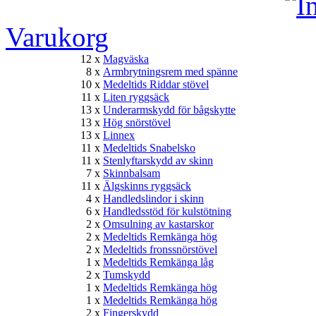
Varukorg
12 x
Magväska
8 x
Armbrytningsrem med spänne
10 x
Medeltids Riddar stövel
11 x
Liten ryggsäck
13 x
Underarmskydd för bågskytte
13 x
Hög snörstövel
13 x
Linnex
11 x
Medeltids Snabelsko
11 x
Stenlyftarskydd av skinn
7 x
Skinnbalsam
11 x
Älgskinns ryggsäck
4 x
Handledslindor i skinn
6 x
Handledsstöd för kulstötning
2 x
Omsulning av kastarskor
2 x
Medeltids Remkänga hög
2 x
Medeltids fronssnörstövel
1 x
Medeltids Remkänga låg
2 x
Tumskydd
1 x
Medeltids Remkänga hög
1 x
Medeltids Remkänga hög
2 x
Fingerskydd