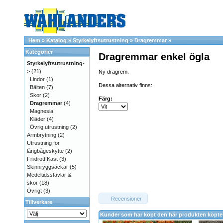
Hem
»
Katalog
»
Styrkelyftsutrustning
»
Dragremmar
»
Kategorier
Dragremmar enkel ögla
Styrkelyftsutrustning
-
>
(21)
Ny dragrem.
Lindor
(1)
Dessa alternativ finns:
Bälten
(7)
Skor
(2)
Färg:
Dragremmar
(4)
Magnesia
Kläder
(4)
Övrig utrustning
(2)
Armbrytning
(2)
Utrustning för
långbågeskytte
(2)
Friidrott Kast
(3)
Skinnryggsäckar
(5)
Medeltidsstävlar &
skor
(18)
Övrigt
(3)
Recensioner
Tillverkare
Kunder som har köpt den här produkten köpte