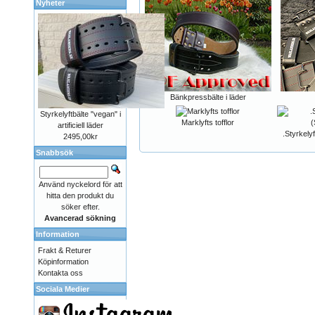
Nyheter
Bänkpressbälte i läder
Styrkelyftbälte "vegan" i
Marklyfts tofflor
artificiell läder
.Styrkelyf
2495,00kr
Snabbsök
Använd nyckelord för att
hitta den produkt du
söker efter.
Avancerad sökning
Information
Frakt & Returer
Köpinformation
Kontakta oss
Sociala Medier