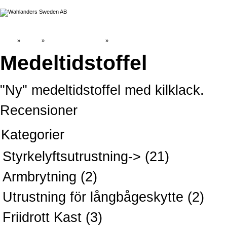
Hem
»
Katalog
»
Medeltidsstävlar & skor
»
Medeltidstoffel
"Ny" medeltidstoffel med kilklack.
Recensioner
Kategorier
Styrkelyftsutrustning->
(21)
Armbrytning
(2)
Utrustning för långbågeskytte
(2)
Friidrott Kast
(3)