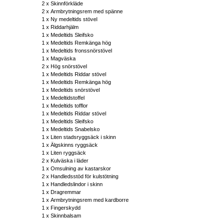
2 x
Skinnförkläde
2 x
Armbrytningsrem med spänne
1 x
Ny medeltids stövel
1 x
Riddarhjälm
1 x
Medeltids Sleifsko
1 x
Medeltids Remkänga hög
1 x
Medeltids fronssnörstövel
1 x
Magväska
2 x
Hög snörstövel
1 x
Medeltids Riddar stövel
1 x
Medeltids Remkänga hög
1 x
Medeltids snörstövel
1 x
Medeltidstoffel
1 x
Medeltids tofflor
1 x
Medeltids Riddar stövel
1 x
Medeltids Sleifsko
1 x
Medeltids Snabelsko
1 x
Liten stadsryggsäck i skinn
1 x
Älgskinns ryggsäck
1 x
Liten ryggsäck
2 x
Kulväska i läder
1 x
Omsulning av kastarskor
2 x
Handledsstöd för kulstötning
1 x
Handledslindor i skinn
1 x
Dragremmar
1 x
Armbrytningsrem med kardborre
1 x
Fingerskydd
1 x
Skinnbalsam