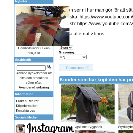
Nyheter
Nedan ser ni hur man gör för att sätt
Svenska:
https://www.youtube.c
English:
https://www.youtube.com/
Dessa alternativ finns:
Färg:
Handledslindor i skinn
Gravering:
550,00kr
Snabbsök
Recensioner (4)
Använd nyckelord för att
hitta den produkt du
Kunder som har köpt den här p
söker efter.
Avancerad sökning
Information
Frakt & Returer
Köpinformation
Kontakta oss
Sociala Medier
Älgskinns ryggsäck
Styrkelyftb