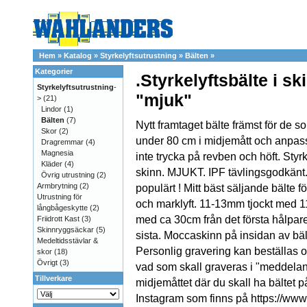
Hem
»
Katalog
»
Styrkelyftsutrustning
»
Bälten
»
Kategorier
.Styrkelyftsbälte i sk
Styrkelyftsutrustning
-
"mjuk"
>
(21)
Lindor
(1)
Bälten
(7)
Nytt framtaget bälte främst för de s
Skor
(2)
under 80 cm i midjemått och anpassa
Dragremmar
(4)
Magnesia
inte trycka på revben och höft. Styrk
Kläder
(4)
skinn. MJUKT. IPF tävlingsgodkänt
Övrig utrustning
(2)
Armbrytning
(2)
populärt ! Mitt bäst säljande bälte f
Utrustning för
och marklyft. 11-13mm tjockt med 1
långbågeskytte
(2)
med ca 30cm från det första hålparet 
Friidrott Kast
(3)
Skinnryggsäckar
(5)
sista. Moccaskinn på insidan av bäl
Medeltidsstävlar &
Personlig gravering kan beställas 
skor
(18)
Övrigt
(3)
vad som skall graveras i "meddelan
Tillverkare
midjemåttet där du skall ha bältet
Instagram som finns på
https://ww