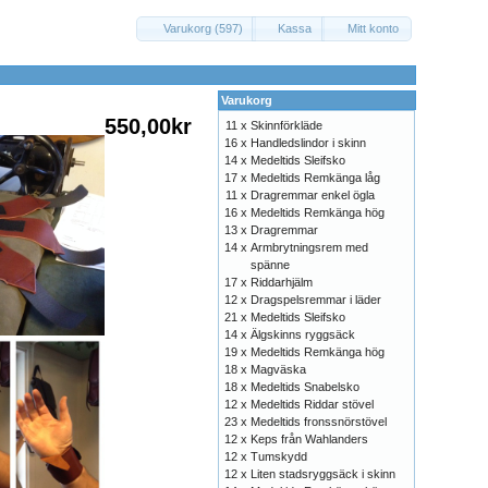
Varukorg (597)
Kassa
Mitt konto
Varukorg
550,00kr
11 x
Skinnförkläde
16 x
Handledslindor i skinn
14 x
Medeltids Sleifsko
17 x
Medeltids Remkänga låg
11 x
Dragremmar enkel ögla
16 x
Medeltids Remkänga hög
13 x
Dragremmar
14 x
Armbrytningsrem med
spänne
17 x
Riddarhjälm
12 x
Dragspelsremmar i läder
21 x
Medeltids Sleifsko
14 x
Älgskinns ryggsäck
19 x
Medeltids Remkänga hög
18 x
Magväska
18 x
Medeltids Snabelsko
12 x
Medeltids Riddar stövel
23 x
Medeltids fronssnörstövel
12 x
Keps från Wahlanders
12 x
Tumskydd
12 x
Liten stadsryggsäck i skinn