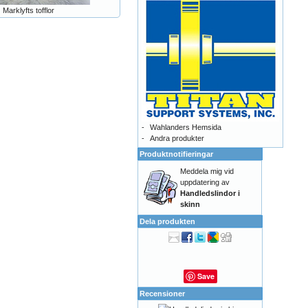
Marklyfts tofflor
-
Wahlanders Hemsida
-
Andra produkter
Produktnotifieringar
Meddela mig vid
uppdatering av
Handledslindor i
skinn
Dela produkten
Save
Recensioner