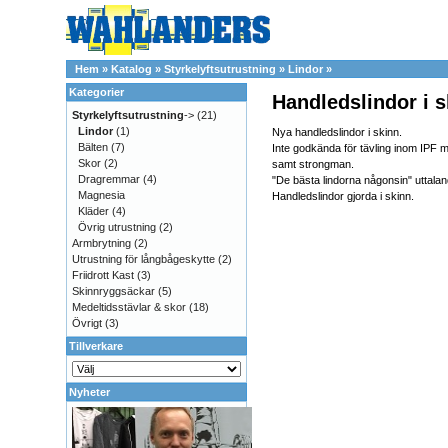
Hem
»
Katalog
»
Styrkelyftsutrustning
»
Lindor
»
Kategorier
Handledslindor i 
Styrkelyftsutrustning
->
(21)
Lindor
(1)
Nya handledslindor i skinn.
Bälten
(7)
Inte godkända för tävling inom IPF m
Skor
(2)
samt strongman.
Dragremmar
(4)
"De bästa lindorna någonsin" uttalan
Magnesia
Handledslindor gjorda i skinn.
Kläder
(4)
Övrig utrustning
(2)
Armbrytning
(2)
Utrustning för långbågeskytte
(2)
Friidrott Kast
(3)
Skinnryggsäckar
(5)
Medeltidsstävlar & skor
(18)
Övrigt
(3)
Tillverkare
Nyheter