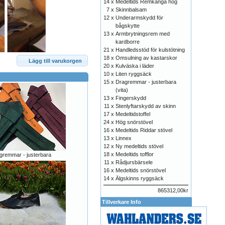
14 x
Medeltids Remkänga hög
7 x
Skinnbalsam
12 x
Underarmskydd för
bågskytte
13 x
Armbrytningsrem med
kardborre
21 x
Handledsstöd för kulstötning
18 x
Omsulning av kastarskor
Lägg till varukorgen
20 x
Kulväska i läder
10 x
Liten ryggsäck
15 x
Dragremmar - justerbara
(vita)
13 x
Fingerskydd
11 x
Stenlyftarskydd av skinn
17 x
Medeltidstoffel
24 x
Hög snörstövel
16 x
Medeltids Riddar stövel
13 x
Linnex
12 x
Ny medeltids stövel
18 x
Medeltids tofflor
gremmar - justerbara
11 x
Rådjursbärsele
16 x
Medeltids snörstövel
14 x
Älgskinns ryggsäck
865312,00kr
Tillverkare Info