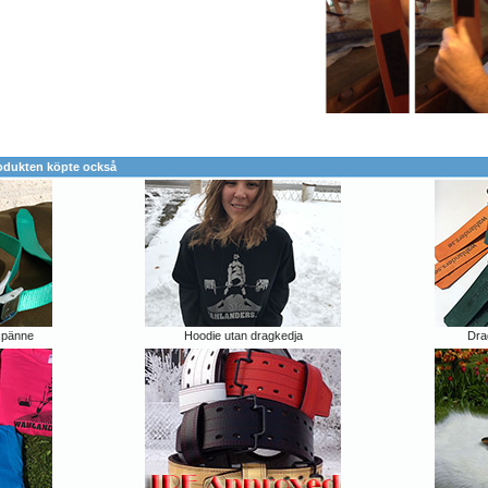
odukten köpte också
spänne
Hoodie utan dragkedja
Dra