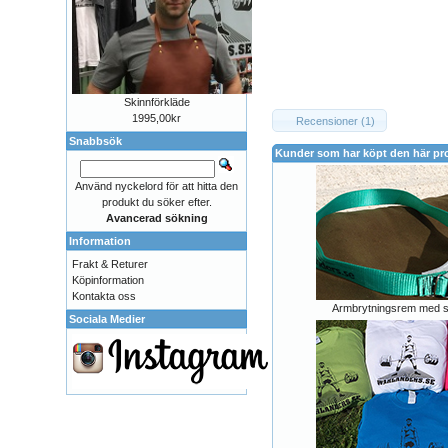
Skinnförkläde
1995,00kr
Recensioner (1)
Snabbsök
Kunder som har köpt den här pr
Använd nyckelord för att hitta den
produkt du söker efter.
Avancerad sökning
Information
Frakt & Returer
Köpinformation
Kontakta oss
Armbrytningsrem med 
Sociala Medier