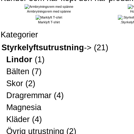
Armbrytningsrem med spänne
Ho
Marklyft T-shirt
.Styrkelyf
Kategorier
Styrkelyftsutrustning
->
(21)
Lindor
(1)
Bälten
(7)
Skor
(2)
Dragremmar
(4)
Magnesia
Kläder
(4)
Övrig utrustning
(2)