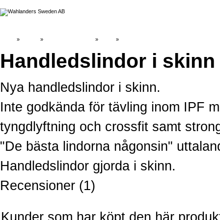
Hem
»
Katalog
»
Styrkelyftsutrustning
»
Lindor
»
Handledslindor i skinn
Nya handledslindor i skinn.
Inte godkända för tävling inom IPF m
tyngdlyftning och crossfit samt stro
"De bästa lindorna någonsin" uttaland
Handledslindor gjorda i skinn.
Recensioner (1)
Kunder som har köpt den här produk