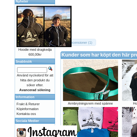
Nyheter
Recensioner (1)
Hoodie med dragkedja
Kunder som har köpt den här p
600,00kr
Snabbsök
Använd nyckelord för att
hitta den produkt du
söker efter.
Avancerad sökning
Information
Armbrytningsrem med spänne
Ho
Frakt & Returer
Köpinformation
Kontakta oss
Sociala Medier