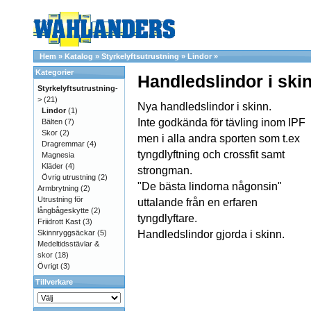
Hem
»
Katalog
»
Styrkelyftsutrustning
»
Lindor
»
Kategorier
Handledslindor i ski
Styrkelyftsutrustning
-
>
(21)
Nya handledslindor i skinn.
Lindor
(1)
Inte godkända för tävling inom IPF
Bälten
(7)
Skor
(2)
men i alla andra sporten som t.ex
Dragremmar
(4)
tyngdlyftning och crossfit samt
Magnesia
Kläder
(4)
strongman.
Övrig utrustning
(2)
"De bästa lindorna någonsin"
Armbrytning
(2)
Utrustning för
uttalande från en erfaren
långbågeskytte
(2)
tyngdlyftare.
Friidrott Kast
(3)
Skinnryggsäckar
(5)
Handledslindor gjorda i skinn.
Medeltidsstävlar &
skor
(18)
Övrigt
(3)
Tillverkare