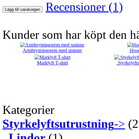
Recensioner (1)
Lägg till varukorgen
Kunder som har köpt den hä
Armbrytningsrem med spänne
Hood
Marklyft T-shirt
.Styrkelyfts
Kategorier
Styrkelyftsutrustning
->
(2
Lindor
(1)