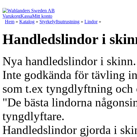
Varukorg
Kassa
Mitt konto
Hem
»
Katalog
»
Styrkelyftsutrustning
»
Lindor
»
Handledslindor i skin
Nya handledslindor i skinn.
Inte godkända för tävling i
som t.ex tyngdlyftning och 
"De bästa lindorna någonsin
tyngdlyftare.
Handledslindor gjorda i ski