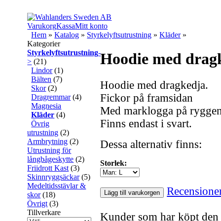
Varukorg
Kassa
Mitt konto
Hem
»
Katalog
»
Styrkelyftsutrustning
»
Kläder
»
Kategorier
Styrkelyftsutrustning
-
Hoodie med drag
>
(21)
Lindor
(1)
Bälten
(7)
Hoodie med dragkedja.
Skor
(2)
Fickor på framsidan
Dragremmar
(4)
Magnesia
Med marklogga på ryggen
Kläder
(4)
Finns endast i svart.
Övrig
utrustning
(2)
Armbrytning
(2)
Dessa alternativ finns:
Utrustning för
långbågeskytte
(2)
Storlek:
Friidrott Kast
(3)
Skinnryggsäckar
(5)
Medeltidsstävlar &
Recensione
Lägg till varukorgen
skor
(18)
Övrigt
(3)
Tillverkare
Kunder som har köpt den 