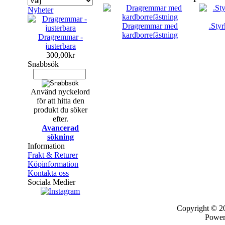
Nyheter
Dragremmar med
.Styr
kardborrefästning
Dragremmar -
justerbara
300,00kr
Snabbsök
Använd nyckelord
för att hitta den
produkt du söker
efter.
Avancerad
sökning
Information
Frakt & Returer
Köpinformation
Kontakta oss
Sociala Medier
Copyright © 
Powe