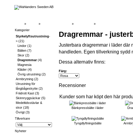
Hem
»
Katalog
»
Styrkelyftsutrustning
»
Dragremmar
»
Kategorier
Dragremmar - juster
Styrkelyftsutrustning
-
>
(21)
Justerbara dragremmar i läder där 
Lindor
(1)
Bälten
(7)
handleden. Egen tillverkning sydd
Skor
(2)
Dragremmar
(4)
Dessa alternativ finns:
Magnesia
Kläder
(4)
Färg:
Övrig utrustning
(2)
Armbrytning
(2)
Utrustning för
Recensioner
långbågeskytte
(2)
Friidrott Kast
(3)
Kunder som har köpt den här prod
Skinnryggsäckar
(5)
Medeltidsstävlar &
skor
(18)
Bänkpressbälte i läder
Dra
Övrigt
(3)
Tillverkare
Tyngdlyftningsbälte
Armbr
Nyheter