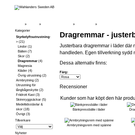
Hem
»
Katalog
»
Styrkelyftsutrustning
»
Dragremmar
»
Kategorier
Dragremmar - juster
Styrkelyftsutrustning
-
>
(21)
Justerbara dragremmar i läder där 
Lindor
(1)
Bälten
(7)
handleden. Egen tillverkning sydd
Skor
(2)
Dragremmar
(4)
Dessa alternativ finns:
Magnesia
Kläder
(4)
Färg:
Övrig utrustning
(2)
Armbrytning
(2)
Utrustning för
Recensioner
långbågeskytte
(2)
Friidrott Kast
(3)
Kunder som har köpt den här prod
Skinnryggsäckar
(5)
Medeltidsstävlar &
skor
(18)
Bänkpressbälte i läder
Dra
Övrigt
(3)
Tillverkare
Armbrytningsrem med spänne
T
Nyheter